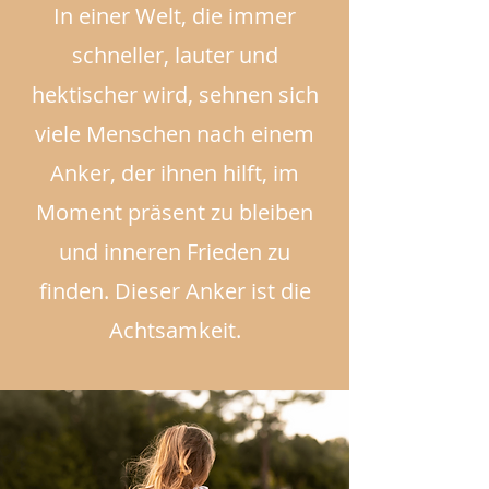
In einer Welt, die immer
schneller, lauter und
hektischer wird, sehnen sich
viele Menschen nach einem
Anker, der ihnen hilft, im
Moment präsent zu bleiben
und inneren Frieden zu
finden. Dieser Anker ist die
Achtsamkeit.