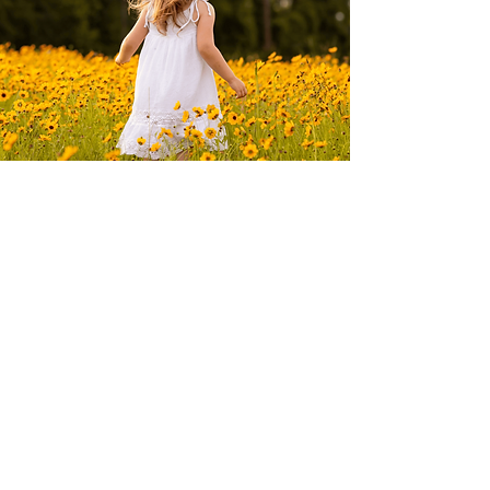
Wie praktiziert man
Achtsamkeit?
Achtsamkeit ist eine Praxis, die
jeder in sein tägliches Leben
integrieren kann. Hier sind einige
einfache Wege, um achtsamer zu
leben:
Achtsames Atmen: